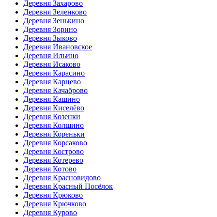
Деревня Захарово
Деревня Зеленково
Деревня Зенькино
Деревня Зорино
Деревня Зыково
Деревня Ивановское
Деревня Ильино
Деревня Исаково
Деревня Карасино
Деревня Карцево
Деревня Качаброво
Деревня Кашино
Деревня Киселёво
Деревня Козенки
Деревня Колшино
Деревня Кореньки
Деревня Корсаково
Деревня Кострово
Деревня Котерево
Деревня Котово
Деревня Красновидово
Деревня Красный Посёлок
Деревня Крюково
Деревня Крючково
Деревня Курово