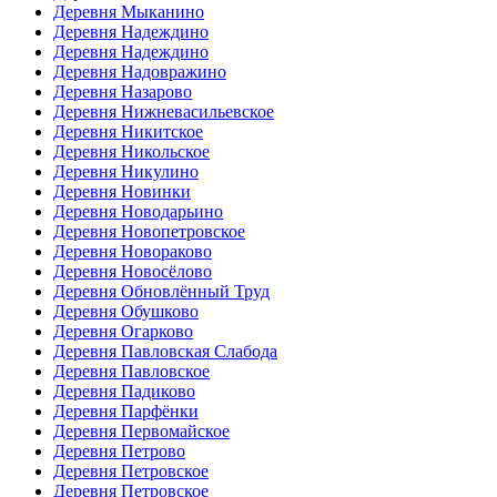
Деревня Мыканино
Деревня Надеждино
Деревня Надеждино
Деревня Надовражино
Деревня Назарово
Деревня Нижневасильевское
Деревня Никитское
Деревня Никольское
Деревня Никулино
Деревня Новинки
Деревня Новодарьино
Деревня Новопетровское
Деревня Новораково
Деревня Новосёлово
Деревня Обновлённый Труд
Деревня Обушково
Деревня Огарково
Деревня Павловская Слабода
Деревня Павловское
Деревня Падиково
Деревня Парфёнки
Деревня Первомайское
Деревня Петрово
Деревня Петровское
Деревня Петровское