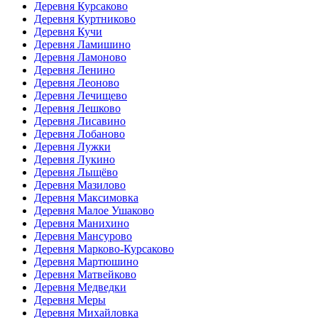
Деревня Курсаково
Деревня Куртниково
Деревня Кучи
Деревня Ламишино
Деревня Ламоново
Деревня Ленино
Деревня Леоново
Деревня Лечищево
Деревня Лешково
Деревня Лисавино
Деревня Лобаново
Деревня Лужки
Деревня Лукино
Деревня Лыщёво
Деревня Мазилово
Деревня Максимовка
Деревня Малое Ушаково
Деревня Манихино
Деревня Мансурово
Деревня Марково-Курсаково
Деревня Мартюшино
Деревня Матвейково
Деревня Медведки
Деревня Меры
Деревня Михайловка