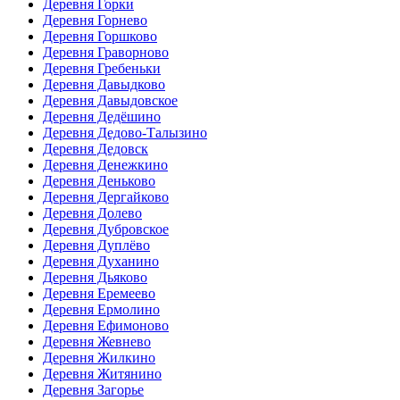
Деревня Горки
Деревня Горнево
Деревня Горшково
Деревня Граворново
Деревня Гребеньки
Деревня Давыдково
Деревня Давыдовское
Деревня Дедёшино
Деревня Дедово-Талызино
Деревня Дедовск
Деревня Денежкино
Деревня Деньково
Деревня Дергайково
Деревня Долево
Деревня Дубровское
Деревня Дуплёво
Деревня Духанино
Деревня Дьяково
Деревня Еремеево
Деревня Ермолино
Деревня Ефимоново
Деревня Жевнево
Деревня Жилкино
Деревня Житянино
Деревня Загорье