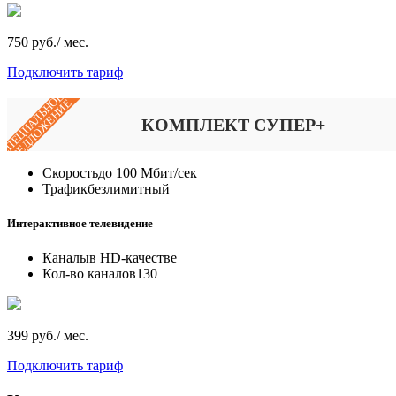
750 руб./ мес.
Подключить тариф
СПЕЦИАЛЬНОЕ
ПРЕДЛОЖЕНИЕ
КОМПЛЕКТ СУПЕР+
Скорость
до 100 Мбит/сек
Трафик
безлимитный
Интерактивное телевидение
Каналы
в HD-качестве
Кол-во каналов
130
399 руб./ мес.
Подключить тариф