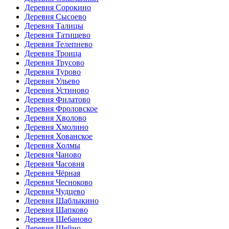
Деревня Сорокино
Деревня Сысоево
Деревня Талицы
Деревня Татищево
Деревня Телепнево
Деревня Троица
Деревня Трусово
Деревня Турово
Деревня Ульево
Деревня Устиново
Деревня Филатово
Деревня Фроловское
Деревня Хволово
Деревня Хмолино
Деревня Хованское
Деревня Холмы
Деревня Чаново
Деревня Часовня
Деревня Чёрная
Деревня Чесноково
Деревня Чудцево
Деревня Шаблыкино
Деревня Шапково
Деревня Шебаново
Деревня Шейно