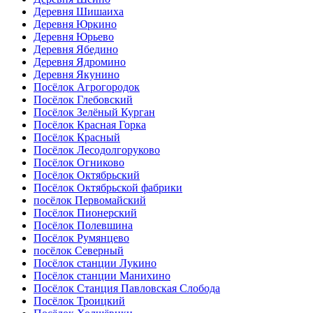
Деревня Шишаиха
Деревня Юркино
Деревня Юрьево
Деревня Ябедино
Деревня Ядромино
Деревня Якунино
Посёлок Агрогородок
Посёлок Глебовский
Посёлок Зелёный Курган
Посёлок Красная Горка
Посёлок Красный
Посёлок Лесодолгоруково
Посёлок Огниково
Посёлок Октябрьский
Посёлок Октябрьской фабрики
посёлок Первомайский
Посёлок Пионерский
Посёлок Полевшина
Посёлок Румянцево
посёлок Северный
Посёлок станции Лукино
Посёлок станции Манихино
Посёлок Станция Павловская Слобода
Посёлок Троицкий