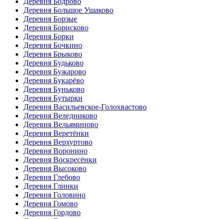
Деревня Бодрово
Деревня Большое Ушаково
Деревня Борзые
Деревня Борисково
Деревня Борки
Деревня Бочкино
Деревня Брыково
Деревня Будьково
Деревня Бужарово
Деревня Букарёво
Деревня Буньково
Деревня Бутырки
Деревня Васильевское-Голохвастово
Деревня Веледниково
Деревня Вельяминово
Деревня Веретёнки
Деревня Верхуртово
Деревня Воронино
Деревня Воскресёнки
Деревня Высоково
Деревня Глебово
Деревня Глинки
Деревня Головино
Деревня Гомово
Деревня Гордово