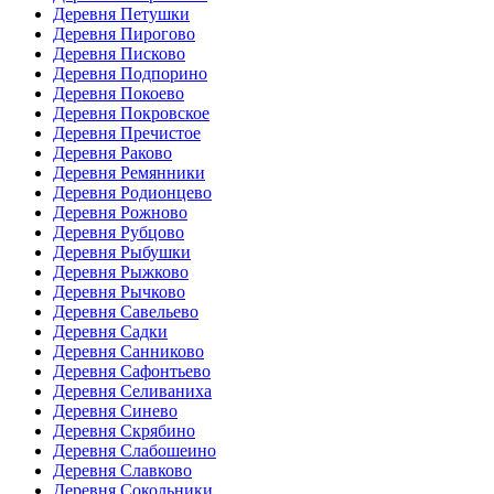
Деревня Петушки
Деревня Пирогово
Деревня Писково
Деревня Подпорино
Деревня Покоево
Деревня Покровское
Деревня Пречистое
Деревня Раково
Деревня Ремянники
Деревня Родионцево
Деревня Рожново
Деревня Рубцово
Деревня Рыбушки
Деревня Рыжково
Деревня Рычково
Деревня Савельево
Деревня Садки
Деревня Санниково
Деревня Сафонтьево
Деревня Селиваниха
Деревня Синево
Деревня Скрябино
Деревня Слабошеино
Деревня Славково
Деревня Сокольники