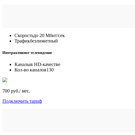
Скорость
до 20 Мбит/сек
Трафик
безлимитный
Интерактивное телевидение
Каналы
в HD-качестве
Кол-во каналов
130
700 руб./ мес.
Подключить тариф