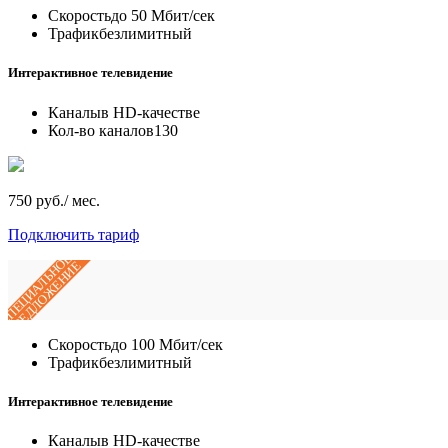
Скорость
до 50 Мбит/сек
Трафик
безлимитный
Интерактивное телевидение
Каналы
в HD-качестве
Кол-во каналов
130
750 руб./ мес.
Подключить тариф
СПЕЦИАЛЬНОЕ
ПРЕДЛОЖЕНИЕ
Скорость
до 100 Мбит/сек
Трафик
безлимитный
Интерактивное телевидение
Каналы
в HD-качестве