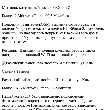
Мытищи, коттеджный посёлок Вёшки-2
Было: 12 Мбит/сек
Стало: 99,5 Мбит/сек
Подключили интернет,GSM, усиление сотовой связи и
видеонаблюдение в частном доме в КП Вёшки-2. Дом очень
большой, но нам удалось покрыть сетью Wi-Fi весь дом и
прилегающий участок в единую сеть - за счет технологии
бесшовный WIFI.
Результат:
Выполнили полный комплект работ, а также
настроили бесшовный Wi-Fi на высокой скорости
Сажина Татьяна
Раменский район, раб. посёлок Ильинский, ул. Ким
Было: 10-15 Мбит/сек
Стало: 95 Мбит/сек
Нашей командой было выполнено подключение
безлимитного скоростного интернета в частный доме в
рабочем посёлке Ильинский. В начале было выполнено
усиление сигнала GSM, так как качество мобильной связь в