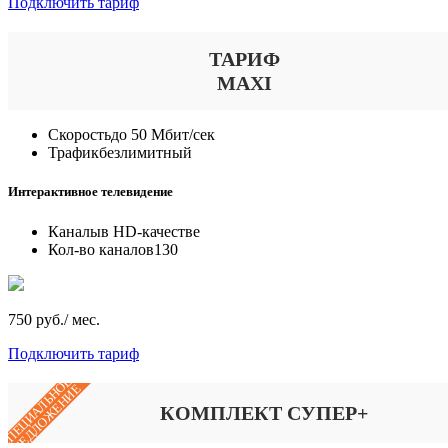
Подключить тариф
ТАРИФ
MAXI
Скорость
до 50 Мбит/сек
Трафик
безлимитный
Интерактивное телевидение
Каналы
в HD-качестве
Кол-во каналов
130
750 руб./ мес.
Подключить тариф
СПЕЦИАЛЬНОЕ
ПРЕДЛОЖЕНИЕ
КОМПЛЕКТ СУПЕР+