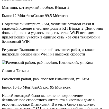
Мытищи, коттеджный посёлок Вёшки-2
Было: 12 Мбит/сек
Стало: 99,5 Мбит/сек
Подключили интернет,GSM, усиление сотовой связи и
видеонаблюдение в частном доме в КП Вёшки-2. Дом очень
большой, но нам удалось покрыть сетью Wi-Fi весь дом и
прилегающий участок в единую сеть - за счет технологии
бесшовный WIFI.
Результат:
Выполнили полный комплект работ, а также
настроили бесшовный Wi-Fi на высокой скорости
Сажина Татьяна
Раменский район, раб. посёлок Ильинский, ул. Ким
Было: 10-15 Мбит/сек
Стало: 95 Мбит/сек
Нашей командой было выполнено подключение
безлимитного скоростного интернета в частный доме в
рабочем посёлке Ильинский. В начале было выполнено
усиление сигнала GSM, так как качество мобильной связь в