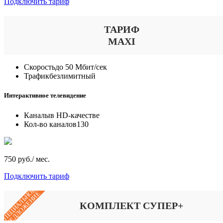
Подключить тариф
ТАРИФ
MAXI
Скорость
до 50 Мбит/сек
Трафик
безлимитный
Интерактивное телевидение
Каналы
в HD-качестве
Кол-во каналов
130
750 руб./ мес.
Подключить тариф
СПЕЦИАЛЬНОЕ
ПРЕДЛОЖЕНИЕ
КОМПЛЕКТ СУПЕР+