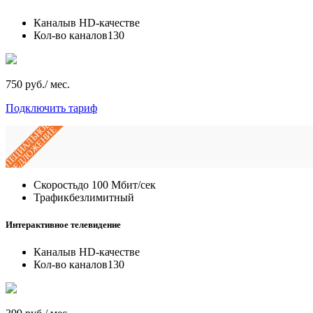
Каналы
в HD-качестве
Кол-во каналов
130
750 руб./ мес.
Подключить тариф
СПЕЦИАЛЬНОЕ
ПРЕДЛОЖЕНИЕ
Скорость
до 100 Мбит/сек
Трафик
безлимитный
Интерактивное телевидение
Каналы
в HD-качестве
Кол-во каналов
130