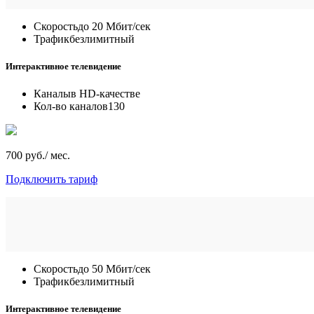
Скорость
до 20 Мбит/сек
Трафик
безлимитный
Интерактивное телевидение
Каналы
в HD-качестве
Кол-во каналов
130
700 руб./ мес.
Подключить тариф
Скорость
до 50 Мбит/сек
Трафик
безлимитный
Интерактивное телевидение