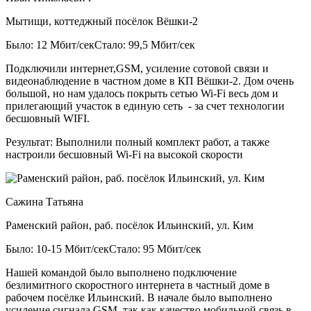
Мытищи, коттеджный посёлок Вёшки-2
Было: 12 Мбит/сек
Стало: 99,5 Мбит/сек
Подключили интернет,GSM, усиление сотовой связи и
видеонаблюдение в частном доме в КП Вёшки-2. Дом очень
большой, но нам удалось покрыть сетью Wi-Fi весь дом и
прилегающий участок в единую сеть - за счет технологии
бесшовный WIFI.
Результат:
Выполнили полный комплект работ, а также
настроили бесшовный Wi-Fi на высокой скорости
Сажина Татьяна
Раменский район, раб. посёлок Ильинский, ул. Ким
Было: 10-15 Мбит/сек
Стало: 95 Мбит/сек
Нашей командой было выполнено подключение
безлимитного скоростного интернета в частный доме в
рабочем посёлке Ильинский. В начале было выполнено
усиление сигнала GSM, так как качество мобильной связь в