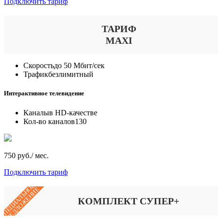
Подключить тариф
ТАРИФ
MAXI
Скорость
до 50 Мбит/сек
Трафик
безлимитный
Интерактивное телевидение
Каналы
в HD-качестве
Кол-во каналов
130
750 руб./ мес.
Подключить тариф
СПЕЦИАЛЬНОЕ
ПРЕДЛОЖЕНИЕ
КОМПЛЕКТ СУПЕР+