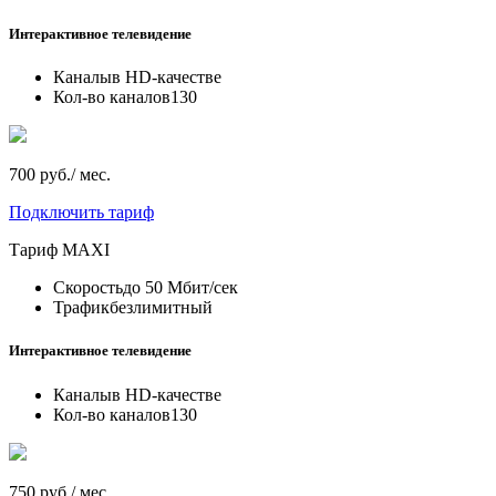
Интерактивное телевидение
Каналы
в HD-качестве
Кол-во каналов
130
700 руб./ мес.
Подключить тариф
Тариф
MAXI
Скорость
до 50 Мбит/сек
Трафик
безлимитный
Интерактивное телевидение
Каналы
в HD-качестве
Кол-во каналов
130
750 руб./ мес.