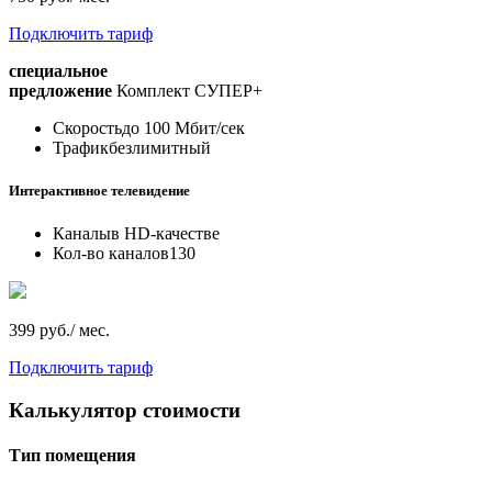
Подключить тариф
специальное
предложение
Комплект СУПЕР+
Скорость
до 100 Мбит/сек
Трафик
безлимитный
Интерактивное телевидение
Каналы
в HD-качестве
Кол-во каналов
130
399 руб./ мес.
Подключить тариф
Калькулятор стоимости
Тип помещения