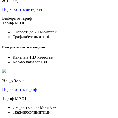
2014 года
Подключить интернет
Выберите тариф
Тариф
MIDI
Скорость
до 20 Мбит/сек
Трафик
безлимитный
Интерактивное телевидение
Каналы
в HD-качестве
Кол-во каналов
130
700 руб./ мес.
Подключить тариф
Тариф
MAXI
Скорость
до 50 Мбит/сек
Трафик
безлимитный