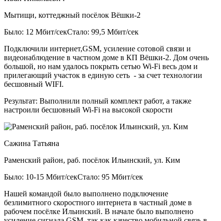
Мытищи, коттеджный посёлок Вёшки-2
Было: 12 Мбит/сек
Стало: 99,5 Мбит/сек
Подключили интернет,GSM, усиление сотовой связи и
видеонаблюдение в частном доме в КП Вёшки-2. Дом очень
большой, но нам удалось покрыть сетью Wi-Fi весь дом и
прилегающий участок в единую сеть - за счет технологии
бесшовный WIFI.
Результат:
Выполнили полный комплект работ, а также
настроили бесшовный Wi-Fi на высокой скорости
Сажина Татьяна
Раменский район, раб. посёлок Ильинский, ул. Ким
Было: 10-15 Мбит/сек
Стало: 95 Мбит/сек
Нашей командой было выполнено подключение
безлимитного скоростного интернета в частный доме в
рабочем посёлке Ильинский. В начале было выполнено
усиление сигнала GSM, так как качество мобильной связь в