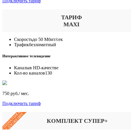
Подключить тариф
ТАРИФ
MAXI
Скорость
до 50 Мбит/сек
Трафик
безлимитный
Интерактивное телевидение
Каналы
в HD-качестве
Кол-во каналов
130
750 руб./ мес.
Подключить тариф
СПЕЦИАЛЬНОЕ
ПРЕДЛОЖЕНИЕ
КОМПЛЕКТ СУПЕР+