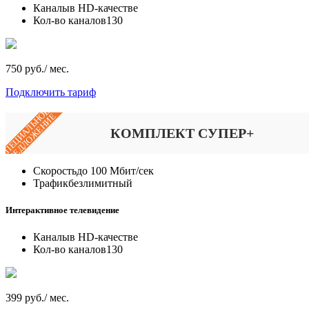
Каналы
в HD-качестве
Кол-во каналов
130
750 руб./ мес.
Подключить тариф
СПЕЦИАЛЬНОЕ
ПРЕДЛОЖЕНИЕ
КОМПЛЕКТ СУПЕР+
Скорость
до 100 Мбит/сек
Трафик
безлимитный
Интерактивное телевидение
Каналы
в HD-качестве
Кол-во каналов
130
399 руб./ мес.