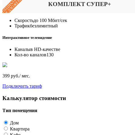
СПЕЦИАЛЬНОЕ
ПРЕДЛОЖЕНИЕ
КОМПЛЕКТ СУПЕР+
Скорость
до 100 Мбит/сек
Трафик
безлимитный
Интерактивное телевидение
Каналы
в HD-качестве
Кол-во каналов
130
399 руб./ мес.
Подключить тариф
Калькулятор стоимости
Тип помещения
Дом
Квартира
Кафе