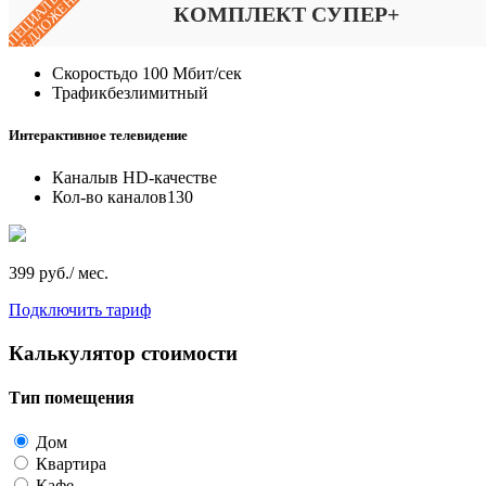
СПЕЦИАЛЬНОЕ
ПРЕДЛОЖЕНИЕ
КОМПЛЕКТ СУПЕР+
Скорость
до 100 Мбит/сек
Трафик
безлимитный
Интерактивное телевидение
Каналы
в HD-качестве
Кол-во каналов
130
399 руб./ мес.
Подключить тариф
Калькулятор стоимости
Тип помещения
Дом
Квартира
Кафе