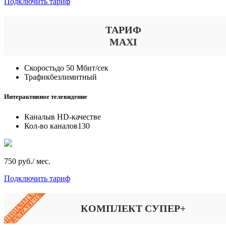
Подключить тариф
ТАРИФ
MAXI
Скорость
до 50 Мбит/сек
Трафик
безлимитный
Интерактивное телевидение
Каналы
в HD-качестве
Кол-во каналов
130
750 руб./ мес.
Подключить тариф
СПЕЦИАЛЬНОЕ
ПРЕДЛОЖЕНИЕ
КОМПЛЕКТ СУПЕР+