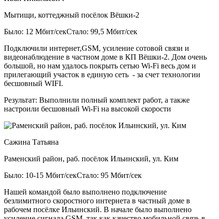
Мытищи, коттеджный посёлок Вёшки-2
Было: 12 Мбит/сек
Стало: 99,5 Мбит/сек
Подключили интернет,GSM, усиление сотовой связи и
видеонаблюдение в частном доме в КП Вёшки-2. Дом очень
большой, но нам удалось покрыть сетью Wi-Fi весь дом и
прилегающий участок в единую сеть - за счет технологии
бесшовный WIFI.
Результат:
Выполнили полный комплект работ, а также
настроили бесшовный Wi-Fi на высокой скорости
Сажина Татьяна
Раменский район, раб. посёлок Ильинский, ул. Ким
Было: 10-15 Мбит/сек
Стало: 95 Мбит/сек
Нашей командой было выполнено подключение
безлимитного скоростного интернета в частный доме в
рабочем посёлке Ильинский. В начале было выполнено
усиление сигнала GSM, так как качество мобильной связь в