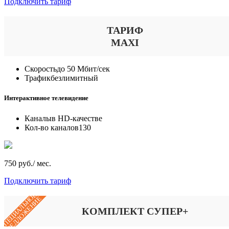
Подключить тариф
ТАРИФ
MAXI
Скорость
до 50 Мбит/сек
Трафик
безлимитный
Интерактивное телевидение
Каналы
в HD-качестве
Кол-во каналов
130
750 руб./ мес.
Подключить тариф
СПЕЦИАЛЬНОЕ
ПРЕДЛОЖЕНИЕ
КОМПЛЕКТ СУПЕР+