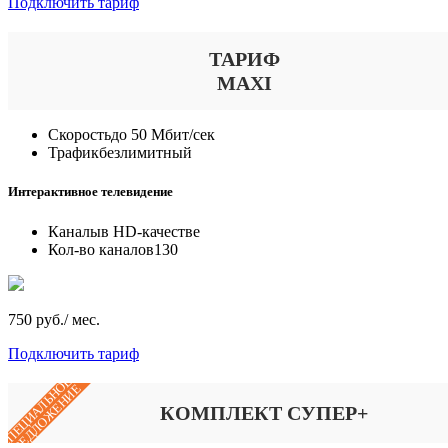
Подключить тариф
ТАРИФ
MAXI
Скорость
до 50 Мбит/сек
Трафик
безлимитный
Интерактивное телевидение
Каналы
в HD-качестве
Кол-во каналов
130
750 руб./ мес.
Подключить тариф
СПЕЦИАЛЬНОЕ
ПРЕДЛОЖЕНИЕ
КОМПЛЕКТ СУПЕР+