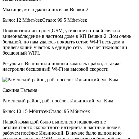
Мытищи, коттеджный посёлок Вёшки-2
Было: 12 Мбит/сек
Стало: 99,5 Мбит/сек
Подключили интернет,GSM, усиление сотовой связи и
видеонаблюдение в частном доме в КП Вёшки-2. Дом очень
большой, но нам удалось покрыть сетью Wi-Fi весь дом и
прилегающий участок в единую сеть - за счет технологии
бесшовный WIFI.
Результат:
Выполнили полный комплект работ, а также
настроили бесшовный Wi-Fi на высокой скорости
Сажина Татьяна
Раменский район, раб. посёлок Ильинский, ул. Ким
Было: 10-15 Мбит/сек
Стало: 95 Мбит/сек
Нашей командой было выполнено подключение
безлимитного скоростного интернета в частный доме в
рабочем посёлке Ильинский. В начале было выполнено
усиление сигнала GSM, так как качество мобильной связь в