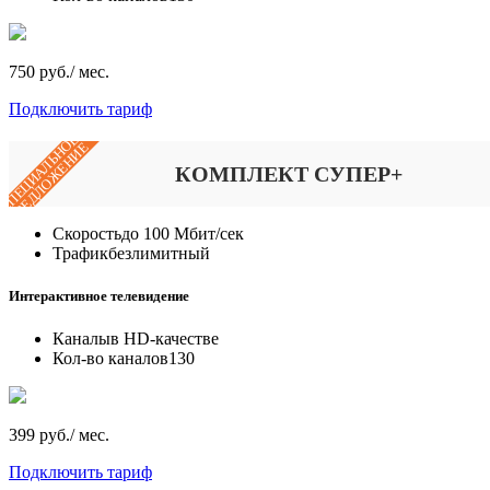
750 руб./ мес.
Подключить тариф
СПЕЦИАЛЬНОЕ
ПРЕДЛОЖЕНИЕ
КОМПЛЕКТ СУПЕР+
Скорость
до 100 Мбит/сек
Трафик
безлимитный
Интерактивное телевидение
Каналы
в HD-качестве
Кол-во каналов
130
399 руб./ мес.
Подключить тариф