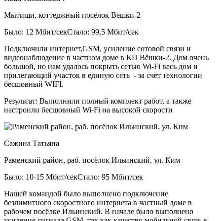
Мытищи, коттеджный посёлок Вёшки-2
Было: 12 Мбит/сек
Стало: 99,5 Мбит/сек
Подключили интернет,GSM, усиление сотовой связи и
видеонаблюдение в частном доме в КП Вёшки-2. Дом очень
большой, но нам удалось покрыть сетью Wi-Fi весь дом и
прилегающий участок в единую сеть - за счет технологии
бесшовный WIFI.
Результат:
Выполнили полный комплект работ, а также
настроили бесшовный Wi-Fi на высокой скорости
Сажина Татьяна
Раменский район, раб. посёлок Ильинский, ул. Ким
Было: 10-15 Мбит/сек
Стало: 95 Мбит/сек
Нашей командой было выполнено подключение
безлимитного скоростного интернета в частный доме в
рабочем посёлке Ильинский. В начале было выполнено
усиление сигнала GSM, так как качество мобильной связь в