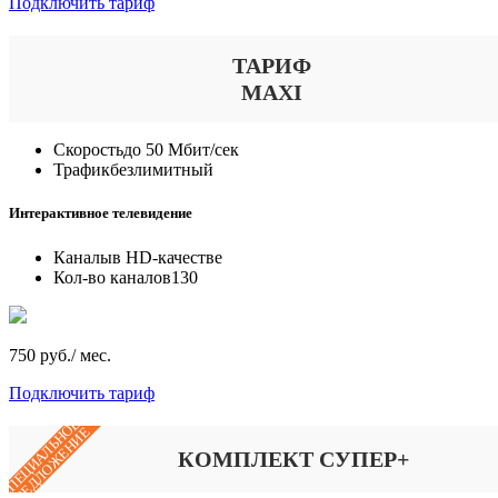
Подключить тариф
ТАРИФ
MAXI
Скорость
до 50 Мбит/сек
Трафик
безлимитный
Интерактивное телевидение
Каналы
в HD-качестве
Кол-во каналов
130
750 руб./ мес.
Подключить тариф
СПЕЦИАЛЬНОЕ
ПРЕДЛОЖЕНИЕ
КОМПЛЕКТ СУПЕР+