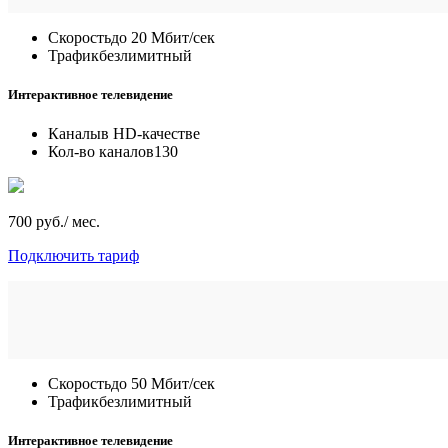
Скорость
до 20 Мбит/сек
Трафик
безлимитный
Интерактивное телевидение
Каналы
в HD-качестве
Кол-во каналов
130
700 руб./ мес.
Подключить тариф
Скорость
до 50 Мбит/сек
Трафик
безлимитный
Интерактивное телевидение