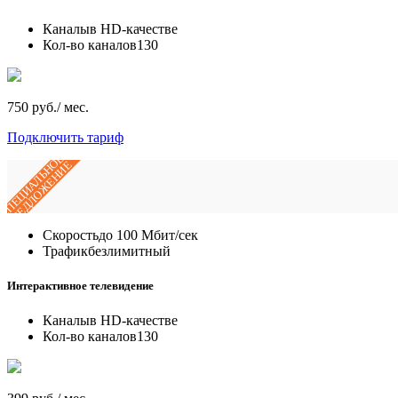
Каналы
в HD-качестве
Кол-во каналов
130
750 руб./ мес.
Подключить тариф
СПЕЦИАЛЬНОЕ
ПРЕДЛОЖЕНИЕ
Скорость
до 100 Мбит/сек
Трафик
безлимитный
Интерактивное телевидение
Каналы
в HD-качестве
Кол-во каналов
130