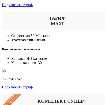
Подключить тариф
ТАРИФ
MAXI
Скорость
до 50 Мбит/сек
Трафик
безлимитный
Интерактивное телевидение
Каналы
в HD-качестве
Кол-во каналов
130
750 руб./ мес.
Подключить тариф
СПЕЦИАЛЬНОЕ
ПРЕДЛОЖЕНИЕ
КОМПЛЕКТ СУПЕР+