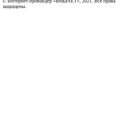
© Интернет-провайдер «BelkaNET», 2021. Все права
защищены.