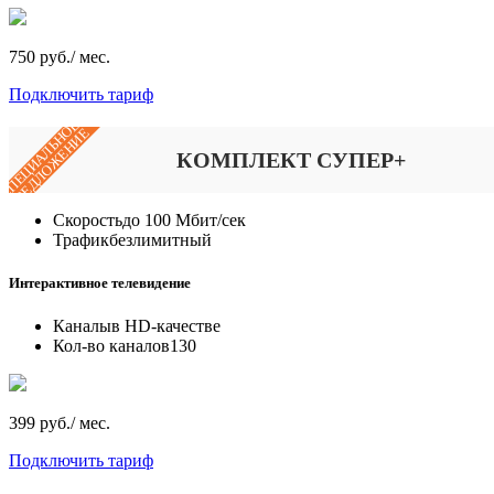
750 руб./ мес.
Подключить тариф
СПЕЦИАЛЬНОЕ
ПРЕДЛОЖЕНИЕ
КОМПЛЕКТ СУПЕР+
Скорость
до 100 Мбит/сек
Трафик
безлимитный
Интерактивное телевидение
Каналы
в HD-качестве
Кол-во каналов
130
399 руб./ мес.
Подключить тариф