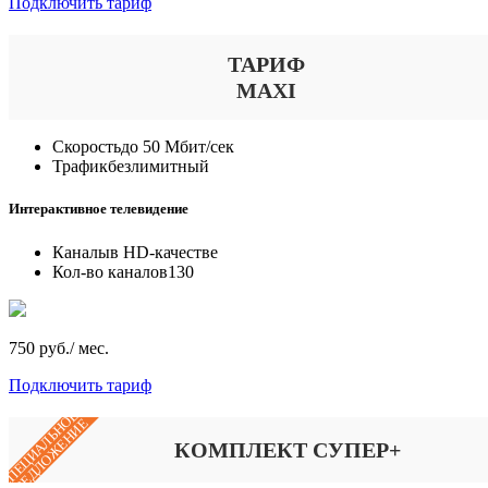
Подключить тариф
ТАРИФ
MAXI
Скорость
до 50 Мбит/сек
Трафик
безлимитный
Интерактивное телевидение
Каналы
в HD-качестве
Кол-во каналов
130
750 руб./ мес.
Подключить тариф
СПЕЦИАЛЬНОЕ
ПРЕДЛОЖЕНИЕ
КОМПЛЕКТ СУПЕР+