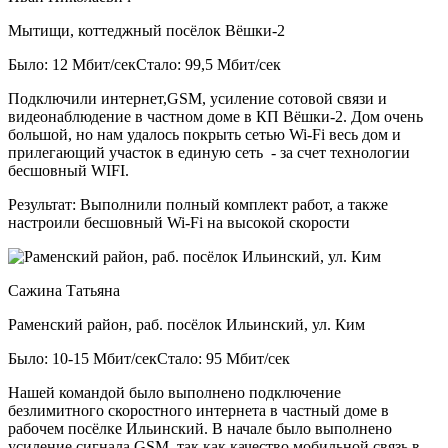
Мытищи, коттеджный посёлок Вёшки-2
Было: 12 Мбит/сек
Стало: 99,5 Мбит/сек
Подключили интернет,GSM, усиление сотовой связи и
видеонаблюдение в частном доме в КП Вёшки-2. Дом очень
большой, но нам удалось покрыть сетью Wi-Fi весь дом и
прилегающий участок в единую сеть - за счет технологии
бесшовный WIFI.
Результат:
Выполнили полный комплект работ, а также
настроили бесшовный Wi-Fi на высокой скорости
Сажина Татьяна
Раменский район, раб. посёлок Ильинский, ул. Ким
Было: 10-15 Мбит/сек
Стало: 95 Мбит/сек
Нашей командой было выполнено подключение
безлимитного скоростного интернета в частный доме в
рабочем посёлке Ильинский. В начале было выполнено
усиление сигнала GSM, так как качество мобильной связь в