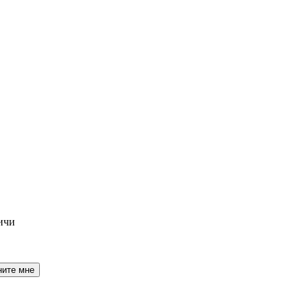
ичи
ните мне