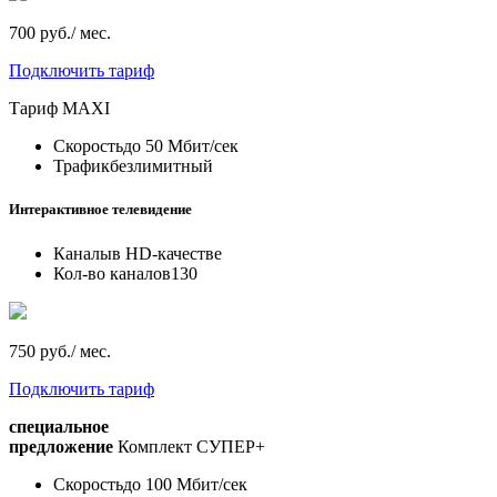
700 руб./ мес.
Подключить тариф
Тариф
MAXI
Скорость
до 50 Мбит/сек
Трафик
безлимитный
Интерактивное телевидение
Каналы
в HD-качестве
Кол-во каналов
130
750 руб./ мес.
Подключить тариф
специальное
предложение
Комплект СУПЕР+
Скорость
до 100 Мбит/сек