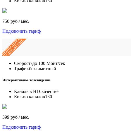
Кол-во каналов
130
750 руб./ мес.
Подключить тариф
СПЕЦИАЛЬНОЕ
ПРЕДЛОЖЕНИЕ
Скорость
до 100 Мбит/сек
Трафик
безлимитный
Интерактивное телевидение
Каналы
в HD-качестве
Кол-во каналов
130
399 руб./ мес.
Подключить тариф