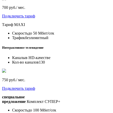
700 руб./ мес.
Подключить тариф
Тариф
MAXI
Скорость
до 50 Мбит/сек
Трафик
безлимитный
Интерактивное телевидение
Каналы
в HD-качестве
Кол-во каналов
130
750 руб./ мес.
Подключить тариф
специальное
предложение
Комплект СУПЕР+
Скорость
до 100 Мбит/сек