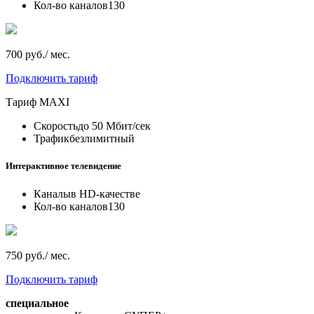
Кол-во каналов
130
700 руб./ мес.
Подключить тариф
Тариф
MAXI
Скорость
до 50 Мбит/сек
Трафик
безлимитный
Интерактивное телевидение
Каналы
в HD-качестве
Кол-во каналов
130
750 руб./ мес.
Подключить тариф
специальное