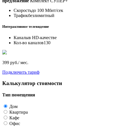
предложение
Комплект СУПЕР+
Скорость
до 100 Мбит/сек
Трафик
безлимитный
Интерактивное телевидение
Каналы
в HD-качестве
Кол-во каналов
130
399 руб./ мес.
Подключить тариф
Калькулятор стоимости
Тип помещения
Дом
Квартира
Кафе
Офис