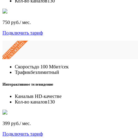
Кол-во каналов
130
750 руб./ мес.
Подключить тариф
СПЕЦИАЛЬНОЕ
ПРЕДЛОЖЕНИЕ
Скорость
до 100 Мбит/сек
Трафик
безлимитный
Интерактивное телевидение
Каналы
в HD-качестве
Кол-во каналов
130
399 руб./ мес.
Подключить тариф