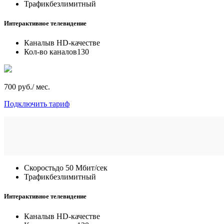
Трафик
безлимитный
Интерактивное телевидение
Каналы
в HD-качестве
Кол-во каналов
130
700 руб./ мес.
Подключить тариф
Скорость
до 50 Мбит/сек
Трафик
безлимитный
Интерактивное телевидение
Каналы
в HD-качестве