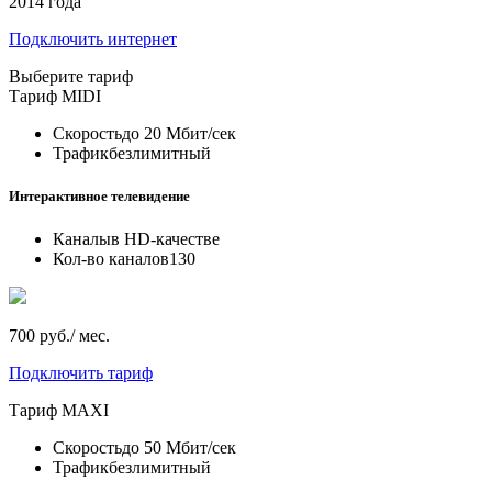
2014 года
Подключить интернет
Выберите тариф
Тариф
MIDI
Скорость
до 20 Мбит/сек
Трафик
безлимитный
Интерактивное телевидение
Каналы
в HD-качестве
Кол-во каналов
130
700 руб./ мес.
Подключить тариф
Тариф
MAXI
Скорость
до 50 Мбит/сек
Трафик
безлимитный