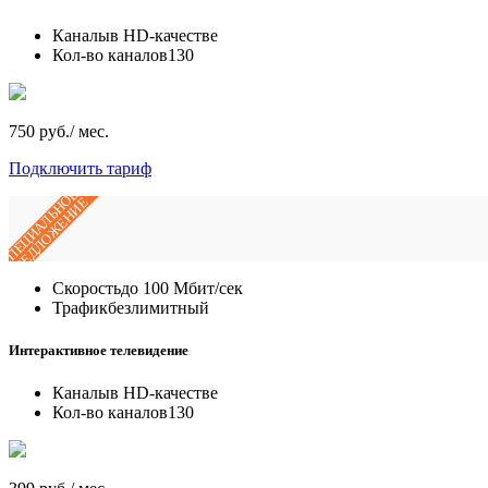
Каналы
в HD-качестве
Кол-во каналов
130
750 руб./ мес.
Подключить тариф
СПЕЦИАЛЬНОЕ
ПРЕДЛОЖЕНИЕ
Скорость
до 100 Мбит/сек
Трафик
безлимитный
Интерактивное телевидение
Каналы
в HD-качестве
Кол-во каналов
130