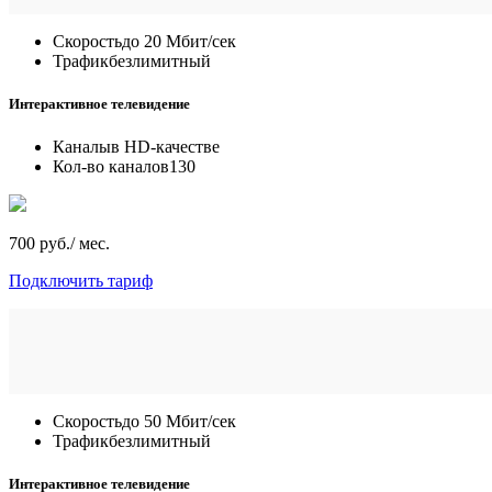
Скорость
до 20 Мбит/сек
Трафик
безлимитный
Интерактивное телевидение
Каналы
в HD-качестве
Кол-во каналов
130
700 руб./ мес.
Подключить тариф
Скорость
до 50 Мбит/сек
Трафик
безлимитный
Интерактивное телевидение