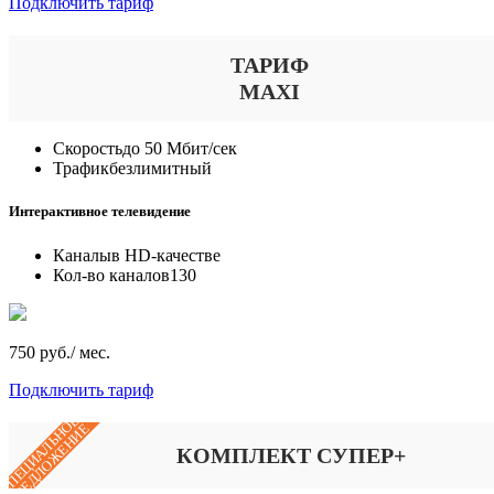
Подключить тариф
ТАРИФ
MAXI
Скорость
до 50 Мбит/сек
Трафик
безлимитный
Интерактивное телевидение
Каналы
в HD-качестве
Кол-во каналов
130
750 руб./ мес.
Подключить тариф
СПЕЦИАЛЬНОЕ
ПРЕДЛОЖЕНИЕ
КОМПЛЕКТ СУПЕР+