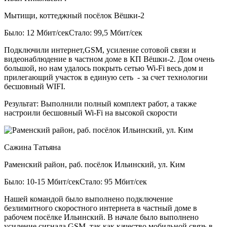
Мытищи, коттеджный посёлок Вёшки-2
Было: 12 Мбит/сек
Стало: 99,5 Мбит/сек
Подключили интернет,GSM, усиление сотовой связи и
видеонаблюдение в частном доме в КП Вёшки-2. Дом очень
большой, но нам удалось покрыть сетью Wi-Fi весь дом и
прилегающий участок в единую сеть - за счет технологии
бесшовный WIFI.
Результат:
Выполнили полный комплект работ, а также
настроили бесшовный Wi-Fi на высокой скорости
Сажина Татьяна
Раменский район, раб. посёлок Ильинский, ул. Ким
Было: 10-15 Мбит/сек
Стало: 95 Мбит/сек
Нашей командой было выполнено подключение
безлимитного скоростного интернета в частный доме в
рабочем посёлке Ильинский. В начале было выполнено
усиление сигнала GSM, так как качество мобильной связь в