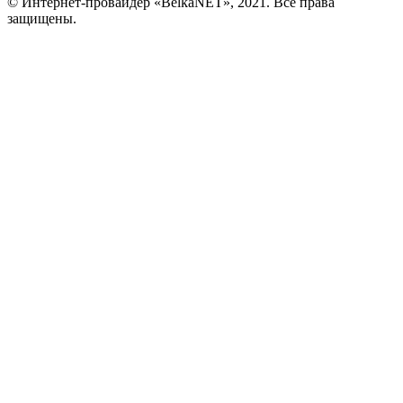
© Интернет-провайдер «BelkaNET», 2021. Все права
защищены.