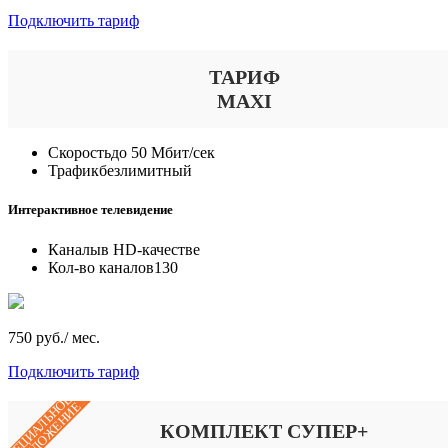
Подключить тариф
ТАРИФ
MAXI
Скорость
до 50 Мбит/сек
Трафик
безлимитный
Интерактивное телевидение
Каналы
в HD-качестве
Кол-во каналов
130
750 руб./ мес.
Подключить тариф
СПЕЦИАЛЬНОЕ
ПРЕДЛОЖЕНИЕ
КОМПЛЕКТ СУПЕР+