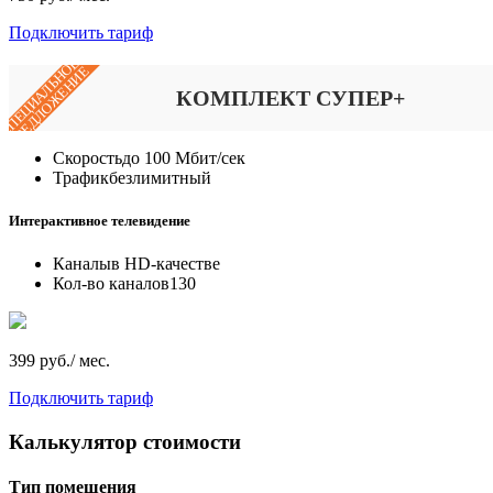
Подключить тариф
СПЕЦИАЛЬНОЕ
ПРЕДЛОЖЕНИЕ
КОМПЛЕКТ СУПЕР+
Скорость
до 100 Мбит/сек
Трафик
безлимитный
Интерактивное телевидение
Каналы
в HD-качестве
Кол-во каналов
130
399 руб./ мес.
Подключить тариф
Калькулятор стоимости
Тип помещения