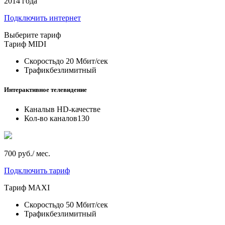
2014 года
Подключить интернет
Выберите тариф
Тариф
MIDI
Скорость
до 20 Мбит/сек
Трафик
безлимитный
Интерактивное телевидение
Каналы
в HD-качестве
Кол-во каналов
130
700 руб./ мес.
Подключить тариф
Тариф
MAXI
Скорость
до 50 Мбит/сек
Трафик
безлимитный