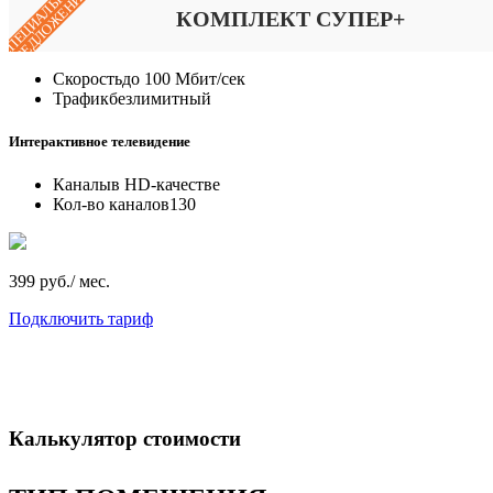
СПЕЦИАЛЬНОЕ
ПРЕДЛОЖЕНИЕ
КОМПЛЕКТ СУПЕР+
Скорость
до 100 Мбит/сек
Трафик
безлимитный
Интерактивное телевидение
Каналы
в HD-качестве
Кол-во каналов
130
399 руб./ мес.
Подключить тариф
Калькулятор стоимости