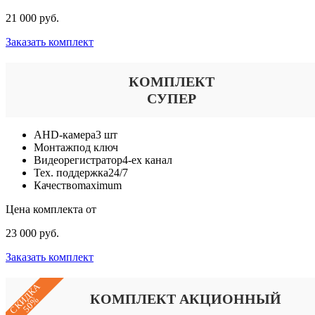
21 000 руб.
Заказать комплект
КОМПЛЕКТ
СУПЕР
AHD-камера
3 шт
Монтаж
под ключ
Видеорегистратор
4-ех канал
Тех. поддержка
24/7
Качество
maximum
Цена комплекта от
23 000 руб.
Заказать комплект
СКИДКА
КОМПЛЕКТ АКЦИОННЫЙ
50%