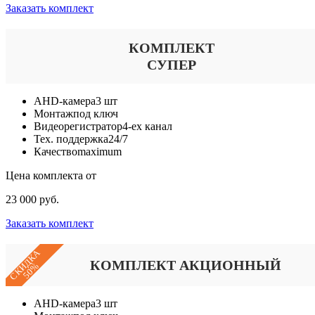
Заказать комплект
КОМПЛЕКТ
СУПЕР
AHD-камера
3 шт
Монтаж
под ключ
Видеорегистратор
4-ех канал
Тех. поддержка
24/7
Качество
maximum
Цена комплекта от
23 000 руб.
Заказать комплект
СКИДКА
КОМПЛЕКТ АКЦИОННЫЙ
50%
AHD-камера
3 шт