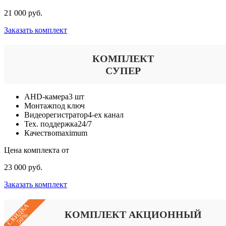
21 000 руб.
Заказать комплект
КОМПЛЕКТ
СУПЕР
AHD-камера
3 шт
Монтаж
под ключ
Видеорегистратор
4-ех канал
Тех. поддержка
24/7
Качество
maximum
Цена комплекта от
23 000 руб.
Заказать комплект
СКИДКА
КОМПЛЕКТ АКЦИОННЫЙ
50%