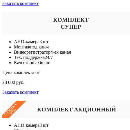
Заказать комплект
КОМПЛЕКТ
СУПЕР
AHD-камера
3 шт
Монтаж
под ключ
Видеорегистратор
4-ех канал
Тех. поддержка
24/7
Качество
maximum
Цена комплекта от
23 000 руб.
Заказать комплект
СКИДКА
КОМПЛЕКТ АКЦИОННЫЙ
50%
AHD-камера
3 шт