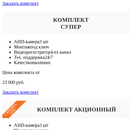
Заказать комплект
КОМПЛЕКТ
СУПЕР
AHD-камера
3 шт
Монтаж
под ключ
Видеорегистратор
4-ех канал
Тех. поддержка
24/7
Качество
maximum
Цена комплекта от
23 000 руб.
Заказать комплект
СКИДКА
КОМПЛЕКТ АКЦИОННЫЙ
50%
AHD-камера
3 шт