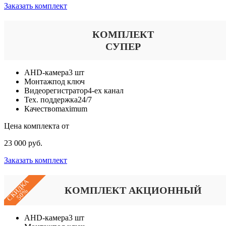
Заказать комплект
КОМПЛЕКТ
СУПЕР
AHD-камера
3 шт
Монтаж
под ключ
Видеорегистратор
4-ех канал
Тех. поддержка
24/7
Качество
maximum
Цена комплекта от
23 000 руб.
Заказать комплект
СКИДКА
КОМПЛЕКТ АКЦИОННЫЙ
50%
AHD-камера
3 шт