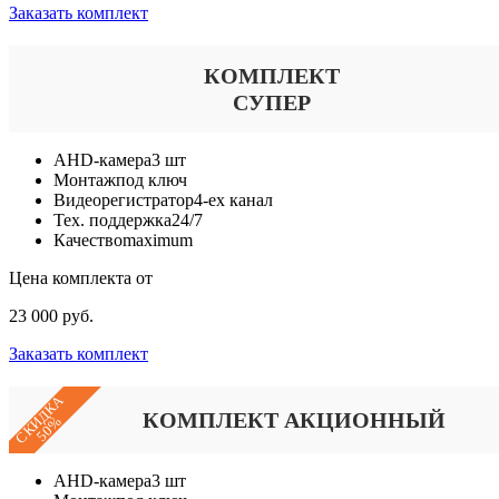
Заказать комплект
КОМПЛЕКТ
СУПЕР
AHD-камера
3 шт
Монтаж
под ключ
Видеорегистратор
4-ех канал
Тех. поддержка
24/7
Качество
maximum
Цена комплекта от
23 000 руб.
Заказать комплект
СКИДКА
КОМПЛЕКТ АКЦИОННЫЙ
50%
AHD-камера
3 шт