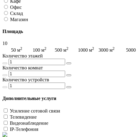
Кафе
Офис
Склад
Магазин
Площадь
10
2
2
2
2
2
2
50 м
100 м
500 м
1000 м
3000 м
5000
Количество этажей
Количество комнат
Количество устройств
Дополнительные услуги
Усиление сотовой связи
Телевидение
Видеонаблюдение
IP-Телефония