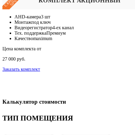
СКИДКА
КОМПЛЕКТ АКЦИОННЫЙ
50%
AHD-камера
3 шт
Монтаж
под ключ
Видеорегистратор
4-ех канал
Тех. поддержка
Премиум
Качество
maximum
Цена комплекта от
27 000 руб.
Заказать комплект
Калькулятор стоимости
ТИП ПОМЕЩЕНИЯ