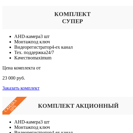
КОМПЛЕКТ
СУПЕР
AHD-камера
3 шт
Монтаж
под ключ
Видеорегистратор
4-ех канал
Тех. поддержка
24/7
Качество
maximum
Цена комплекта от
23 000 руб.
Заказать комплект
СКИДКА
КОМПЛЕКТ АКЦИОННЫЙ
50%
AHD-камера
3 шт
Монтаж
под ключ
Видеорегистратор
4-ех канал