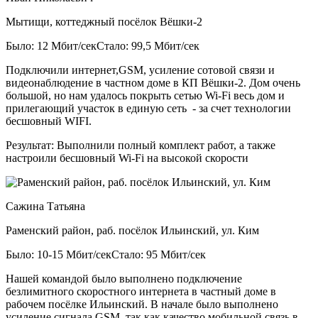
Мытищи, коттеджный посёлок Вёшки-2
Было: 12 Мбит/сек
Стало: 99,5 Мбит/сек
Подключили интернет,GSM, усиление сотовой связи и
видеонаблюдение в частном доме в КП Вёшки-2. Дом очень
большой, но нам удалось покрыть сетью Wi-Fi весь дом и
прилегающий участок в единую сеть - за счет технологии
бесшовный WIFI.
Результат:
Выполнили полный комплект работ, а также
настроили бесшовный Wi-Fi на высокой скорости
Сажина Татьяна
Раменский район, раб. посёлок Ильинский, ул. Ким
Было: 10-15 Мбит/сек
Стало: 95 Мбит/сек
Нашей командой было выполнено подключение
безлимитного скоростного интернета в частный доме в
рабочем посёлке Ильинский. В начале было выполнено
усиление сигнала GSM, так как качество мобильной связь в