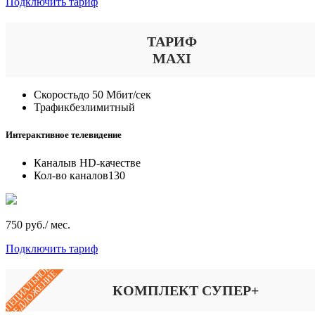
Подключить тариф
ТАРИФ
MAXI
Скорость
до 50 Мбит/сек
Трафик
безлимитный
Интерактивное телевидение
Каналы
в HD-качестве
Кол-во каналов
130
750 руб./ мес.
Подключить тариф
СПЕЦИАЛЬНОЕ
ПРЕДЛОЖЕНИЕ
КОМПЛЕКТ СУПЕР+