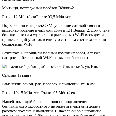
Мытищи, коттеджный посёлок Вёшки-2
Было: 12 Мбит/сек
Стало: 99,5 Мбит/сек
Подключили интернет,GSM, усиление сотовой связи и
видеонаблюдение в частном доме в КП Вёшки-2. Дом очень
большой, но нам удалось покрыть сетью Wi-Fi весь дом и
прилегающий участок в единую сеть - за счет технологии
бесшовный WIFI.
Результат:
Выполнили полный комплект работ, а также
настроили бесшовный Wi-Fi на высокой скорости
Сажина Татьяна
Раменский район, раб. посёлок Ильинский, ул. Ким
Было: 10-15 Мбит/сек
Стало: 95 Мбит/сек
Нашей командой было выполнено подключение
безлимитного скоростного интернета в частный доме в
рабочем посёлке Ильинский. В начале было выполнено
усиление сигнала GSM, так как качество мобильной связь в