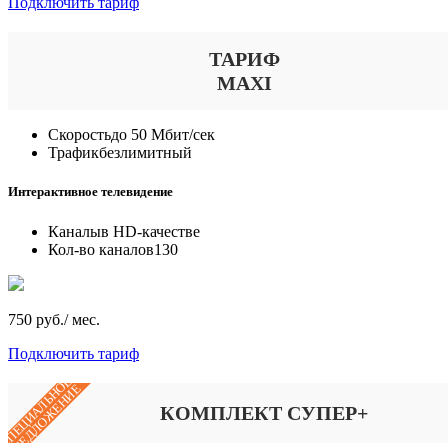
Подключить тариф
ТАРИФ
MAXI
Скорость
до 50 Мбит/сек
Трафик
безлимитный
Интерактивное телевидение
Каналы
в HD-качестве
Кол-во каналов
130
750 руб./ мес.
Подключить тариф
СПЕЦИАЛЬНОЕ
ПРЕДЛОЖЕНИЕ
КОМПЛЕКТ СУПЕР+