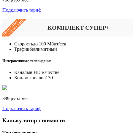
Подключить тариф
СПЕЦИАЛЬНОЕ
ПРЕДЛОЖЕНИЕ
КОМПЛЕКТ СУПЕР+
Скорость
до 100 Мбит/сек
Трафик
безлимитный
Интерактивное телевидение
Каналы
в HD-качестве
Кол-во каналов
130
399 руб./ мес.
Подключить тариф
Калькулятор стоимости
Тип помещения