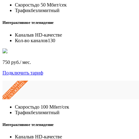
Скорость
до 50 Мбит/сек
Трафик
безлимитный
Интерактивное телевидение
Каналы
в HD-качестве
Кол-во каналов
130
750 руб./ мес.
Подключить тариф
СПЕЦИАЛЬНОЕ
ПРЕДЛОЖЕНИЕ
Скорость
до 100 Мбит/сек
Трафик
безлимитный
Интерактивное телевидение
Каналы
в HD-качестве