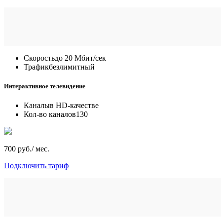
Скорость
до 20 Мбит/сек
Трафик
безлимитный
Интерактивное телевидение
Каналы
в HD-качестве
Кол-во каналов
130
700 руб./ мес.
Подключить тариф