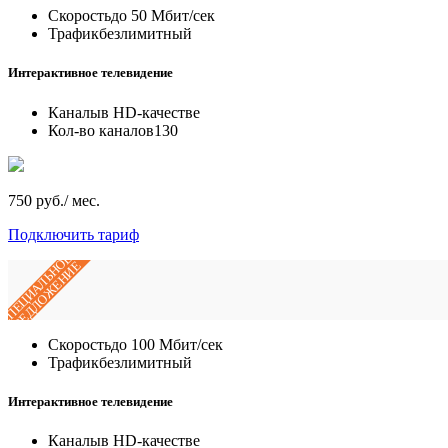
Скорость
до 50 Мбит/сек
Трафик
безлимитный
Интерактивное телевидение
Каналы
в HD-качестве
Кол-во каналов
130
750 руб./ мес.
Подключить тариф
СПЕЦИАЛЬНОЕ
ПРЕДЛОЖЕНИЕ
Скорость
до 100 Мбит/сек
Трафик
безлимитный
Интерактивное телевидение
Каналы
в HD-качестве