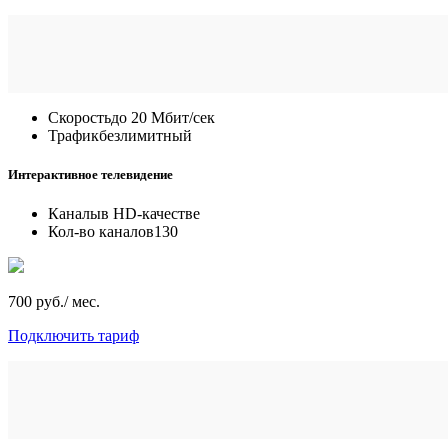
Скорость
до 20 Мбит/сек
Трафик
безлимитный
Интерактивное телевидение
Каналы
в HD-качестве
Кол-во каналов
130
700 руб./ мес.
Подключить тариф