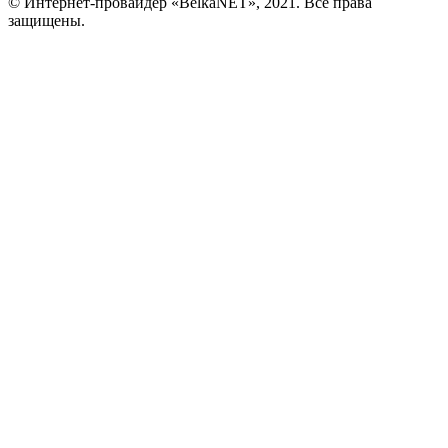
© Интернет-провайдер «BelkaNET», 2021. Все права
защищены.