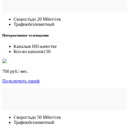
Скорость
до 20 Мбит/сек
Трафик
безлимитный
Интерактивное телевидение
Каналы
в HD-качестве
Кол-во каналов
130
700 руб./ мес.
Подключить тариф
Скорость
до 50 Мбит/сек
Трафик
безлимитный