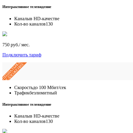
Интерактивное телевидение
Каналы
в HD-качестве
Кол-во каналов
130
750 руб./ мес.
Подключить тариф
СПЕЦИАЛЬНОЕ
ПРЕДЛОЖЕНИЕ
Скорость
до 100 Мбит/сек
Трафик
безлимитный
Интерактивное телевидение
Каналы
в HD-качестве
Кол-во каналов
130